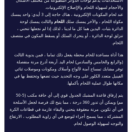
الاستخدامات يدعم لوحات الدوائر المطبوعة من مختلف الأشكال
والأحجام لسهولة اللحام والإإصلاح الإلكترونيات.
عند لحام المكونات الإلكترونية ، هناك حاجة إلى 3 أيدي: واحد يمسك
مكواة اللحام ، والآخر يمسك سلك
اللحام
والثالث يمسك لوحة
الدائرة بثبات. اليدين هما كل ما لدينا ، لذلك إذا لم نجعلها تنحني ،
تنزلق لوحة الدائرة ، أو يتحرك السلك أو يسقط المكون في منتصف
اللحام.
هذا أداة مساعدة للحام محطة يفعل ذلك تماما ، فمن يدوية الثالث
(والرابع والخامس والسادس) لحام اليد. أربعة أذرع مرنة منفصلة
توفر مشابك تمساح آمنة لألواح وأسلاك ومكونات وموصلات ثنائي
الفينيل متعدد الكلور على وجه التحديد حيث تضعها وتحتفظ بها في
مكانها طوال عملية اللحام بأكملها.
يتم إرفاق قاعدة المشبك الجدول قوي إلى أي حافة مكتب (5-50
مم) ويمكن أن تدور 360 درجة ، مما يتيح لك فرصة لجعل الأسلحة
في أي تكوين. مرنة معقوفة ينحني والبقاء عازمة في قطاعات الكرة
المشتركة ، مما يسمح أجزاء لتوضع في أي زاوية المطلوب ، الارتفاع
والتوجه لسهولة الوصول لحام.