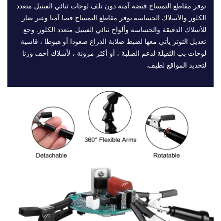
توفر مقاطع التمساح قبضة آمنة دون تلف لوحات ثنائي الفينيل متعدد
الكلور والأسلاك الحساسة.توفر مقاطع التمساح قصا آمنا وغير ضار
للأسلاك الدقيقة والحساسة وألواح ثنائي الفينيل متعدد الكلور. وجع
تعديل التوتر يأتي معها لضبط صلابة الذراع صعودا أو هبوطا ، قاسية
لوحات بب الثقيلة لدعم الصلبة ، أو أكثر مرونة ، لأسلاك أخف وزنا
لتحديد المواقع لطيف.