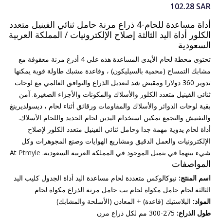
102.28
SAR
أداة مساعدة للحام-4 ذراع مرنة حامل ثنائي الفينيل متعدد
الكلور أداة اليد الثالثة إصلاح الإلكترونيات / المملكة العربية
السعودية
تحتوي محطة لحام الأيدي المساعدة هذه على 4 أذرع مرنة معقوفة مع
مشابك التمساح (محمية بالسيليكون) ، وقاعدة مشبك طاولة قوية يمكنها
تدوير 360 دولارا ومقبض شد لتعديل الذراع والتوافق العالمي مع لوحات
ثنائي الفينيل متعدد الكلور والأسلاك والمكونات والأجزاء الصغيرة. آمن
بقية لوحات الدوائر والأسلاك والمقاومات ورقائق أثناء لحام ، ديسولديرينغ
والتفتيش والتجمع تمكين استخدام اليدين لحام الحديد واللحام الأسلاك.
أداة لحام يدوية مهمة جدا وحامل ثنائي الفينيل متعدد الكلور لإصلاح
الإلكترونيات والعمل الدقيق ومشاريع الهوايات وصنع المجوهرات وكل
شيء بينهما في بتميل الموجود في المملكة العربية السعودية. At
Ptmyle
المواصفات
اسم المنتج:
نيوكالوكس متعددة لحام مساعدة اليد أداة الجدول كليب اليد
الثالثة لحام حامل مكواة لحام بب حامل مرنة الذراع مكواة لحام
المواد:
البلاستيك (قاعدة) + المعادن (الأسلحة والمشابك)
طول الذراع:
275-300 مم لكل ذراع مرن