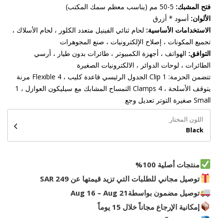
فتح المشبك:
5-50 مم (يناسب معظم سمك المكتب)
الألوان:
أسود * أزرق
الاستخدامات الأساسية:
لحام ثنائي الفينيل متعدد الكلور ، لحام الأسلاك ،
تجميع المكونات ، إصلاح الإلكترونيات ، صنع المجوهرات
التوافق:
الهواتف ، أجهزة الكمبيوتر ، طائرات بدون طيار ، أرسي
الطائرات ، لوحات الدوائر ، الالكترونيات الصغيرة
تتضمن الحزمة: 1 Clip الجدول الرئيسي قاعدة كليب ، 4 Flexible مرنة
يتوقف الأسلحة ، 4 Clamps التمساح المشابك مع سيليكون العوازل ، 1
Small صغيرة التوتر تعديل وجع
اللون المختار
Black
منتجات أصلية 100%
توصيل مجاني للطلبات التي تزيد قيمتها عن 249 SAR
توصيل مضمون بواسطة
Aug 16 – Aug 21
إمكانية الإرجاع مجاناً خلال 15 يوماً