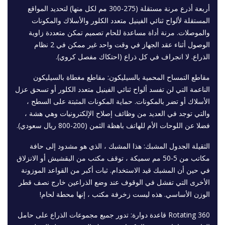
أربعة أذرع مرنة مستقلة (275-300 مم لكل منها) لتحديد المواقع
المستقلة لألواح ثنائي الفينيل متعدد الكلور والأسلاك والمكونات
والموصلات. مرنة أداة مساعدة للحام تصميم تمكن متعددة زاوية
الوصول أثناء عقد الجهاز في وقت واحد غير ممكن في 2 نظام
الذراع. لا انجراف في كل ذراع (احتكاك مفصل كروي).
مقاطع التمساح المحمية بالسيليكون: مقاطع مغطاة بالسيليكون
الناعمة التي لن تفسد ألواح ثنائي الفينيل متعدد الكلور أو تسحق عزل
الأسلاك أو تضر بالمكونات. حماية المكونات المثبتة على السطح ،
والتي توجد في العديد من وظائف إصلاح الإلكترونيات وهي هشة ،
فضلا عن اللوحات الأم للهاتف باهظة الثمن (200-800 ريال سعودي).
الثقيلة الجدول المشبك: هذا المشبك ، الذي هو مشدود إلى حافة
مكاتب من 5-50 مم سميكة ، توقف مكتب من البقشيش أو الانزلاق
في حين أن المشبك قيد الاستخدام. ثبات أكبر من القواعد الموزونة
الأخرى التي تفشل في الوقوف عند وضع الذراعين خارج نصف قطر
الوزن الأساسي. هذه ليست زخرفة مكتب ، إنها محطة لحام!
360 Rotating قاعدة دوارة: تدور جميع مجموعات الذراع على حامل