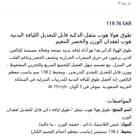
تم بيع:
0
119.76
SAR
طوق هولا هوب مثقل-الذكية قابل للتعديل اللياقة البدنية
هوب لفقدان الوزن والخصر التنغيم
طوق الهولا الذكي هذا هو أداة لياقة بدنية ممتعة وفعالة مصممة للبالغين
الذين يرغبون في حرق السعرات الحرارية وتنحيف الخصر وتناغم القلب
في المنزل. مع تصميم سهل الفصل للتجميع السريع والتخزين المضغوط ،
ووزن قابل للتعديل للتحدي التدريجي ، ومحيط 138.2 سم يناسب معظم
البالغين-إنه أفضل طوق للياقة البدنية للتدريبات المنزلية في المملكة
العربية السعودية. متوفر في 5 ألوان. At
Ptmyle
المواصفات
اسم المنتج:
طوق هولا هوب مثقل / طوق لياقة ذكي قابل للتعديل لفقدان
الوزن
المواد:
عبس البلاستيك (دائم ، خفيفة الوزن ، ببا خالية)
محيط:
138.2 سنتيمتر (يناسب معظم أحجام الجسم الكبار)