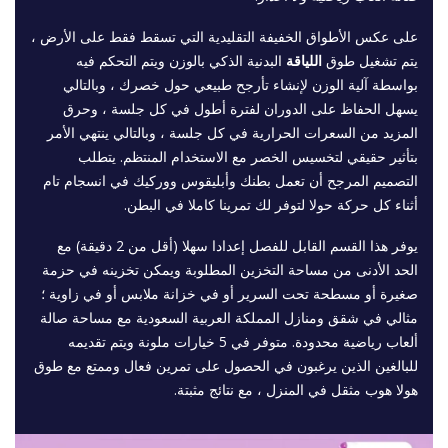
على عكس الأطواق الخفيفة التقليدية التي تسقط فقط على الأرض ،
يتم تشغيل طوق
اللياقة
البدنية الذكي بالوزن ويتم التحكم فيه
بواسطة آلية الوزن لإنشاء تأرجح طبيعي حول خصرك ، وبالتالي
يسهل الحفاظ على الدوران لفترة أطول في كل جلسة ، وحرق
المزيد من السعرات الحرارية في كل جلسة ، وبالتالي ينتهي الأمر
بتأثير حقيقي لتخسيس الخصر مع الاستخدام المنتظم. يتطلب
التصميم المرجح أن تعمل بطنك وأبليقوس ووركيك في انسجام تام
أثناء كل حركة حولا لتوفر لك تمرينا كاملا في البطن.
يوفر هذا القسم القابل للفصل إعدادا سهلا (أقل من 2 دقيقة) مع
الحد الأدنى من مساحة التخزين المطلوبة ويمكن تخزينه في حزمة
صغيرة أو مسطحة تحت السرير أو في خزانة ملابس أو في زاوية ؛
مثالي في شقق ومنازل المملكة العربية السعودية مع مساحة صالة
ألعاب رياضية محدودة. متوفر في 5 خيارات ملونة ويتم تقديمه
للبالغين الذين يرغبون في الحصول على تمرين فعال وممتع مع طوق
هولا هوب مثقل في المنزل ، مع نتائج مثبتة.