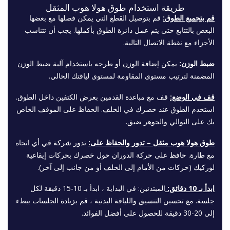
طريقة استخدام طوق هولا هوب المثقل
قم بتجميع الطوق:
قم بتوصيل القطع التي يمكن فصلها مع بعضها
البعض بالتتابع حتى يتم عمل دائرة الطوق بأكملها. يجب أن تتناسب
الأجزاء مع نقطة الاتصال التالية.
ضبط الوزن:
يمكن إضافة الوزن أو طرحه باستخدام آلية ضبط الوزن
المضمنة لترتيب مستوى المقاومة لمستوى لياقتك الحالي.
قف في الوضع:
قف مع مباعدة القدمين بعرض الكتفين داخل الطوق.
استخدم الطوق عند خصرك في الخلف. الحفاظ على الموقف الخاص
بك على التوالي والجوهر ضيق.
طوق هولا هوب مثقل – تدور والحفاظ على:
تدور شركة في أي اتجاه
مع طارة. حافظ على حركة الدوران حول خصرك بحركات إيقاعية
لوركيك (حركات من الأمام إلى الخلف أو من جانب إلى آخر).
ابدأ بـ 10 دقائق:
المبتدئين: في البداية ، ابدأ بـ 10-15 دقيقة لكل
جلسة. مع تحسين التنسيق واللياقة البدنية ، قم بزيادة الجلسات ببطء
إلى 20-30 دقيقة للحصول على أفضل الفوائد.