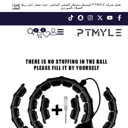
تعمل شركة PTMYLE كوسيط مستقل للشحن المباشر، حيث تعمل على ربط
إفصاح
العملاء بالموردين.
المعلن
Sign in or create account
Phone Number / Email
0
0
Continue
Or Login Using