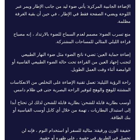
الإضاءة الجانبية المركزة: يأتي ضوء ليد من جانب الإطار ويمر عبر
اللوحة ويضيء الصفحة فقط في الإطار ، في حين أن بقية الغرفة
مظلمة.
منع تسرب الضوء: مصمم لعدم السماح للضوء بالارتداد ، إنه مصباح
قراءة الليلي المثالي للمساحات المشتركة.
إضاءة حماية العين: تضيء ناتج الضوء مثل ضوء النهار الطبيعي
لتجنب إجهاد العين من القراءة تحت حالة الضوء الطبيعي القاسية أو
الوامضة أثناء وقت العمل الطويل.
راحة الرؤية الليلية: تعمل تقنية الإضاءة على التخلص من الانعكاسات
المشتتة للوهج والوهج لتوفير الراحة البصرية حتى في ظلام دامس.
أوسب بطارية قابلة للشحن: بطارية قابلة للشحن لذلك لن تحتاج أبدا
إلى استبدال البطاريات ، تهمة من خلال أي كابل أوسب القياسية أو
بنك الطاقة.
خفيفة الوزن ورقيقة: مثالية للسفر أو استخدام النوم ، فإنه لن
تحصل في الطريق في حقيبة ، على ظهره أو حقيبة.