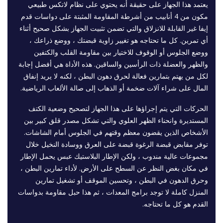
يعتمد هذا الجهاز على حقيقة أنه يحتوي على نظام لاتكس طبيعي
مكون من 4 أنابيب من أشرطة المقاومة المثبتة على دواسات قدم
إيفا غير القابلة للانزلاق والتي تضمن تثبيت الجهاز بشكل صحيح أثناء
أي تمرين. كل ما تحتاجه هو تغيير زاوية قبضتك ، ووضع ذراعك ،
ووضع الجلوس أو الوقوف للاختيار بين مقاومة القلب والكتفين
والظهر والعضلة ذات الرأسين والساقين. هذه الأداة هي أفضل إجابة
لكل من يهتم بتمارين فعالة لحرق دهون البطن ، لكنه لا يريد إنفاق
المال على شراء آلات ضخمة أو الذهاب إلى صالة الألعاب الرياضية.
الحركات التي يتم إجراؤها على هذا الجهاز لتصحيح وضعية الكتف
المستديرة وانحناء الظهر العلوي والتي تشكل مصدر قلق كبير بين
الأشخاص الذين يقضون معظم وقتهم في الجلوس أمام الشاشات.
توفر مقابض قبضة الرغوة قبضة على العرق ووسادة النخيل خلال
مجموعات عالية مندوب ، ولكن الإطار البلاستيك عبس يحمل الإطار
في مكان بغض النظر عن السطح على الأرض. لأداء تمارين البطن ،
وحرق الدهون في البطن ، وتحسين الموقف أو تشغيل تمارين
المنزل كاملة لا توجد برامج المعدات ، ثم هذا حبل مقاومة بدواسات
القدم هو كل ما تحتاجه.