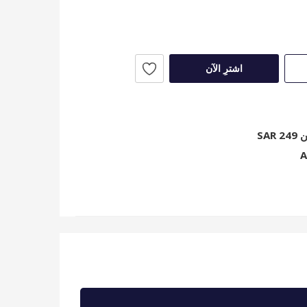
اشترِ الآن
SA
A