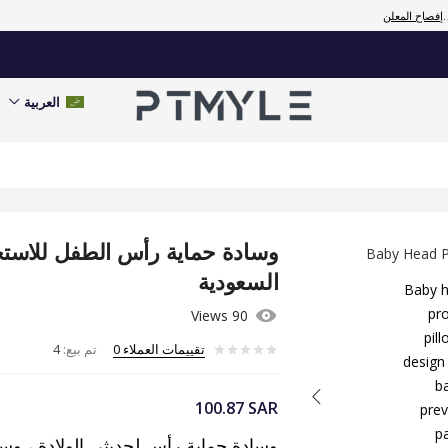
إفصاح المعلن
العربية
وسادة حماية رأس الطفل للاستخد
السعودية
90 Views
تقييمات العملاء
0
تم بيع:
4
100.87
SAR
وسادة حماية رأس لحديثي الولادة ، وسا