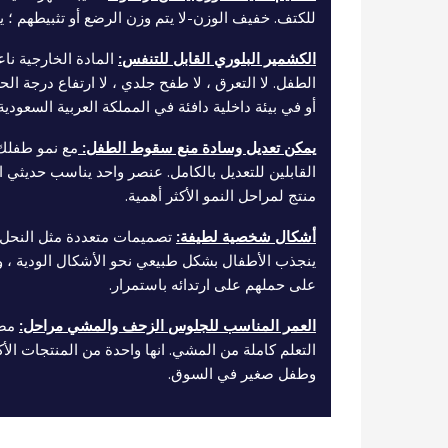
للكتف. خفيف الوزن-لا يتم وزن الرضع أو تثبيطهم ؛ ي
الكشمير البلوري القابل للتنفس:
المادة الخارجية نا
الطفل. لا التعرق ، لا طفح جلدي ، لا ارتفاع درجة ا
أو في بيئة داخلية دافئة في المملكة العربية السعودية.
يمكن تعديل وسادة منع سقوط الطفل:
مع نمو طفلك
القابلين للتعديل بالكامل. عنصر واحد يناسب حديثي ا
منتج لمراحل النمو الأكثر أهمية.
أشكال شخصية لطيفة:
تصميمات متعددة مثل النحل ، 
ينجذب الأطفال بشكل طبيعي نحو الأشكال الودية ، وبال
على حملهم على ارتدائه باستمرار.
العمر المناسب للجلوس الزحف والمشي مراحل:
مصم
التعلم كاملة من المشي. انها واحدة من المنتجات الأك
وطفل صغير في السوق.