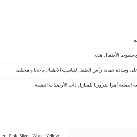
een
,
Pink
,
Silver
,
White
,
Yellow