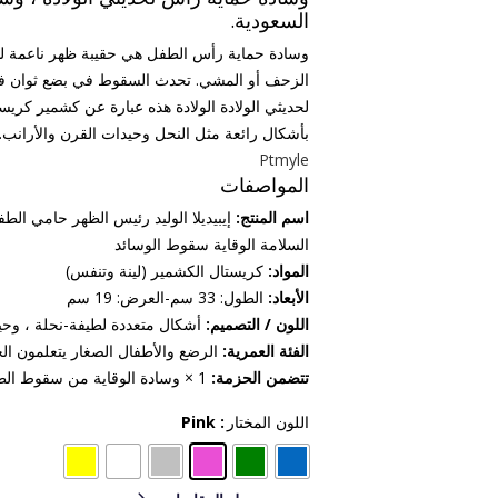
السعودية.
وسادة حماية رأس الطفل هي حقيبة ظهر ناعمة لطف
الزحف أو المشي. تحدث السقوط في بضع ثوان فق
لحديثي الولادة الولادة هذه عبارة عن كشمير كريس
بأشكال رائعة مثل النحل وحيدات القرن والأرانب. 
Ptmyle
المواصفات
اسم المنتج:
إيبيديلا الوليد رئيس الظهر حامي الط
السلامة الوقاية سقوط الوسائد
المواد:
كريستال الكشمير (لينة وتنفس)
الأبعاد:
الطول: 33 سم-العرض: 19 سم
اللون / التصميم:
أشكال متعددة لطيفة-نحلة ، وحيد 
الفئة العمرية:
الرضع والأطفال الصغار يتعلمون 
تتضمن الحزمة:
1 × وسادة الوقاية من سقوط الطفل
اللون المختار
: Pink