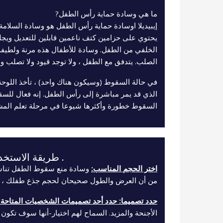
ما هي وسادة حماية رأس الطفل?
إيبيديلا اوسادة حماية رأس الطفل هو وسادة السلامة
يحتوي على حزامين كتف ناعمين قابلين للتعديل وي
الخلفي من الطفل. وسادة للأطفال هذه مرنة ولطيف
الصلب. يتدفق مع الطفل ، ولا توجد قيود ولا تصلب ولا
في حالة السقوط (وسيكون هناك واحد) ، تأخذ اللوحة 
الذي قد يمر مباشرة إلى رأس الطفل. إنه فعال للسق
السقوط خطورة وأكثرها شيوعا في مرحلة تعلم الم
. طريقة الاستخد
اختر الحجم المناسب:
وسادة منع سقوط الطفل تناسب
من أن العرض والطول صحيحان لحجم جذع طفلك ، الطول 33 سم-العر
حدد تصميما: حدد أحد تصميمات الشخصيات المتاحة:
الأجنحة والمزيد. السماح لهم اختيار-أنها سوف تكون أ