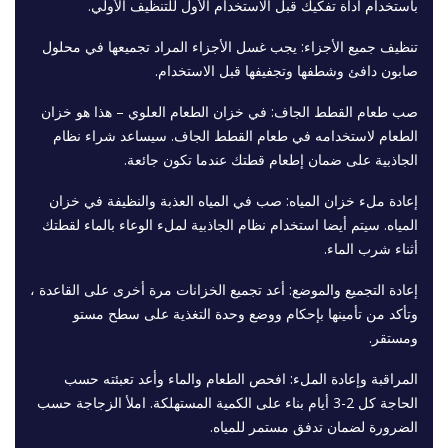
باستخدام أداة تفكيك قبل الاستخدام الأول للتنظيف الأولي.
تنظيف جميع الأجزاء: يجب غسل الأجزاء المراد تجميعها في محلول
صابون دافئ وشطفها وتجفيفها قبل الاستخدام.
صب طعام القطط الجاف: في خزان الطعام العلوي – هذا هو خزان
الطعام لاستخدامه في طعام القطط الجاف. سيساعد شراء نظام
الجاذبية على ضمان إطعام قطتك عندما تكون جائعة.
إعادة ملء خزان المياه: صب في المياه العذبة والنظيفة في خزان
المياه. سيتم أيضا استخدام نظام الجاذبية لملء الوعاء بالماء لقطتك
أثناء شرب الماء.
إعادة التجميع والموضع: أعد تجميع الخزانات مرة أخرى على القاعدة ،
وتأكد من تأمينها بإحكام ووضع وحدة التغذية على سطح مستو
ومستقر.
المراقبة وإعادة الملء: افحص الطعام والماء وأعد تعبئته حسب
الحاجة كل 2-3 أيام بناء على الكمية المستهلكة. املأ الزجاجة حسب
الضرورة لضمان تدفق مستمر للمياه.