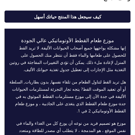
كيف سيجعل هذا المنتج حياتك أسهل
موزع طعام القطط الأوتوماتيكي عالي الجودة
إنها مشكلة يواجهها جميع أصحاب الحيوانات الأليفة. لا تريد القط
للحصول على طعامها والماء فقط أن ننتظر منك الحصول على
المنزل لإعادة ملء ذلك. يمكن أن تؤدي التغييرات المفاجئة في روتين
التغذية مثل الإجازات إلى تعطيل جدول تغذية حيوانك الأليف.
هل تريد القط لتناول الطعام من تلقاء نفسها, بدون بطاريات, السلطة
أو أي تعقيد الموقت القط? يتجه تجار التجزئة لمستلزمات الحيوانات
الأليفة في جدة الآن إلى موزع مستلزمات القطط الموثوق به في
جدة-موزع طعام القطط الذي يتغذى على الجاذبية ، و موزع طعام
القطط الأوتوماتيكي 2 في 1.
موزع هو تصميم فريد من نوعه أن يوزع كل من الغذاء والماء في
نفس الموقع ، هو المدمجة ، لا يتطلب أي مصدر للطاقة ومتعدد