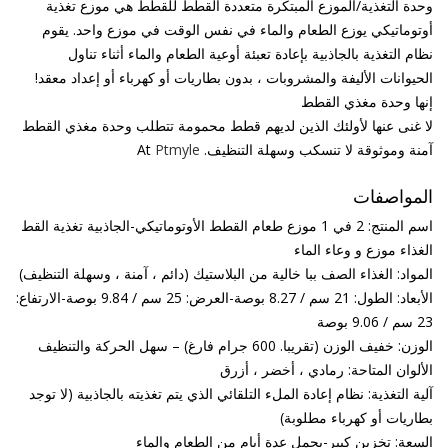
وحدة التغذية/الموزع المبتكرة متعددة القطط للقطط هي موزع تغذية
أوتوماتيكي يوزع الطعام والماء في نفس الوقت في موزع واحد. يقوم
نظام التغذية بالجاذبية بإعادة تعبئة أوعية الطعام والماء أثناء تناول
الحيوانات الأليفة والمشروبات ، بدون بطاريات أو كهرباء أو إعداد معقد!
إنها وحدة مغذي القطط
لا غنى عنها لأولئك الذين لديهم قطط محمومة تتطلب وحدة مغذي القطط
آمنة وموثوقة لا تنسكب وسهلة التنظيف. At
Ptmyle
المواصفات
اسم المنتج: 2 في 1 موزع طعام القطط الأوتوماتيكي-الجاذبية تغذية القط
الغذاء موزع و وعاء الماء
المواد: الغذاء الصف ببا خالية من البلاستيك (دائم ، آمنة ، وسهلة التنظيف)
الأبعاد: الطول: 21 سم / 8.27 بوصة-العرض: 25 سم / 9.84 بوصة-الارتفاع:
23 سم / 9.06 بوصة
الوزن: خفيف الوزن (تقريبا. 600 جرام فارغ) – سهل الحركة والتنظيف
الألوان المتاحة: رمادي ، أخضر ، أزرق
آلية التغذية: نظام إعادة الملء التلقائي الذي يتم تغذيته بالجاذبية (لا توجد
بطاريات أو كهرباء مطلوبة)
السعة: تخزين كبير-يحمل عدة أيام من الطعام والماء