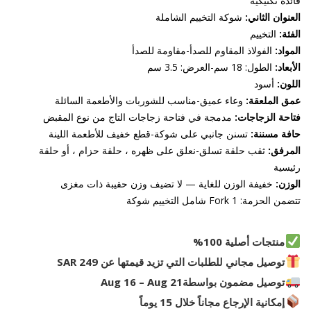
فائدة تكتيكية
العنوان الثاني:
شوكة التخييم الشاملة
الفئة:
التخييم
المواد:
الفولاذ المقاوم للصدأ-مقاومة للصدأ
الأبعاد:
الطول: 18 سم-العرض: 3.5 سم
اللون:
أسود
عمق الملعقة:
وعاء عميق-مناسب للشوربات والأطعمة السائلة
فتاحة الزجاجات:
مدمجة في فتاحة زجاجات التاج من نوع المقبض
حافة مسننة:
تسنن جانبي على شوكة-قطع خفيف للأطعمة اللينة
المرفق:
ثقب حلقة تسلق-نعلق على ظهره ، حلقة حزام ، أو حلقة
رئيسية
الوزن:
خفيفة الوزن للغاية — لا تضيف وزن حقيبة ذات مغزى
تتضمن الحزمة: 1 Fork شامل التخييم شوكة
منتجات أصلية 100%
توصيل مجاني للطلبات التي تزيد قيمتها عن 249 SAR
توصيل مضمون بواسطة
Aug 16 – Aug 21
إمكانية الإرجاع مجاناً خلال 15 يوماً