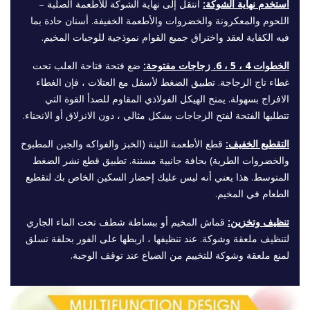
استخدم نهاية الشوكة:
انتقل إلى نهاية الشوكة للأطعمة الصلبة –
اللحوم والمعكرونة والخضروات والأطعمة الخفيفة. أسنان حادة بما
فيه الكفاية لعقد واختراق جميع القوام نموذجية للوجبات المخيم.
الخطوات 4 ، 5 ، 6. زجاجات مفتوحة:
ضع فتحة فتاحة العلب تحت
غطاء تاج الزجاجة. تطبيق الضغط لأسفل مع العتلات ، فإن الغطاء
الافراج بسهولة. يمنح الهيكل الفولاذي المقاوم للصدأ القوة التي
تتطلبها الفتحة لفتح الزجاجات بشكل مثالي ، دون الانزلاق أو الانحناء.
التقطيع الخفيف:
قطع الأطعمة اللينة (الخبز والفواكه والجبن المطبوخ
والخضروات الطرية) بحافة جانبية مسننة. تطبيق قطع نشر الضغط
المتوسط. هذا يعني أنه ليس عليك إحضار السكين الخاص بك لتقطيع
الطعام في المخيم.
تنظيف وتخزين:
قماش المخيم أو ببساطة شطف تحت الماء الجاري
لتنظيف ملعقة وشوكة. عند تنظيفها ، اربطها على الفور بحلقة تسلق
لمنع ملعقة وشوكة للتخييم من الضياع عند توقف الوجبة.