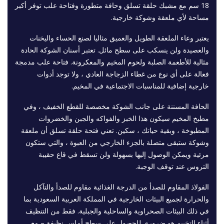
18 سم مع مشبك حلقة تسلق وحافة متطورة وفتاحة علب توفر أكبر
مساحة لأي ملعقة وشوكة خارجية.
يعتبر وعاء الملعقة الطويل والعميق مثاليا لصنع الحساء واليخنات
والعصيدة ولن ينسكب على سطح مائل. تعتبر أسنان الشوكة الحادة
مثالية للأطعمة الصلبة ولحوم المخيم والمعكرونة. فتاحة علب مدمجة
فعالة على أي نوع من غطاء الزجاجة العادي ، ولا توجد أدوات
خارجية إضافية للمناسبات الاجتماعية في المخيم.
الحافة المسننة على جانب الشوكة مخصصة للقطع الخفيف ، وفي
مطبخ المخيم سيكون هذا الخبز والفواكه والجبن والخضروات
المطبوخة ، وبقية حياتك ، سكين. تعني فتحة حلقة تسلق أن ملعقة
وشوكة ستبقى متصلة بالجزء الخارجي من العبوة ، والتي ستكون
مرئية ويمكن الوصول إليها بسهولة ولن تسقط في قاع حقيبة
التروس عند توقف الوجبة.
الفولاذ المقاوم للصدأ من الدرجة الغذائية مقاوم للصدأ والتآكل
والحرارة لجميع البيئات الخارجية في المملكة العربية السعودية بما
في ذلك البيئات الصحراوية والساحلية والجبلية. فقط من التنظيف
أثناء
التخييم
هو ضروري للحصول على سطح أملس نظيفة – مع