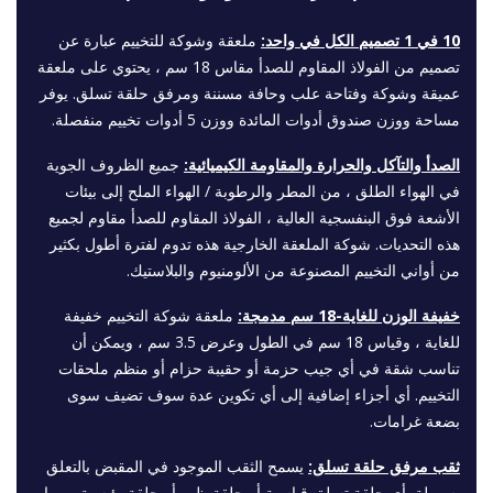
10 في 1 تصميم الكل في واحد:
ملعقة وشوكة للتخييم عبارة عن
تصميم من الفولاذ المقاوم للصدأ مقاس 18 سم ، يحتوي على ملعقة
عميقة وشوكة وفتاحة علب وحافة مسننة ومرفق حلقة تسلق. يوفر
مساحة ووزن صندوق أدوات المائدة ووزن 5 أدوات تخييم منفصلة.
الصدأ والتآكل والحرارة والمقاومة الكيميائية:
جميع الظروف الجوية
في الهواء الطلق ، من المطر والرطوبة / الهواء الملح إلى بيئات
الأشعة فوق البنفسجية العالية ، الفولاذ المقاوم للصدأ مقاوم لجميع
هذه التحديات. شوكة الملعقة الخارجية هذه تدوم لفترة أطول بكثير
من أواني التخييم المصنوعة من الألومنيوم والبلاستيك.
خفيفة الوزن للغاية-18 سم مدمجة:
ملعقة شوكة التخييم خفيفة
للغاية ، وقياس 18 سم في الطول وعرض 3.5 سم ، ويمكن أن
تناسب شقة في أي جيب حزمة أو حقيبة حزام أو منظم ملحقات
التخييم. أي أجزاء إضافية إلى أي تكوين عدة سوف تضيف سوى
بضعة غرامات.
ثقب مرفق حلقة تسلق:
يسمح الثقب الموجود في المقبض بالتعلق
بسهولة بأي حلقة تسلق قياسية أو حلقة ظهر أو حلقة رئيسية ، مما