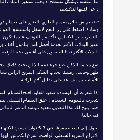
بها. تتكشف بشكل مسطح-لا يجب تسخين المادة البلاس
داعي لثنيها لتتكشف.
تضخيم من خلال صمام العلوي: العثور على صمام في 
وسادة. اضغط على زر النفخ لأسفل واستنشق الهواء ب
بالتسرب بين الأنفاس. تأكد من التوقف عندما تكون ال
تعتبر البدلات الأكثر نعومة أفضل لمن ينامون أخف وزنا
البدلات الأكثر ثباتا للحصول على أقصى دعم للرقبة.
ضع دعامة الذقن: ضع جزء دعم الذقن تحت ذقنك. يج
ظهر وجانبي رقبتك. يجذب الشكل المريح الرأس بسلاس
للأمام ، مما يساعد على تقليل آلام الرقبة.
إذا شعرت أن الوسادة صعبة للغاية: افتح الصمام الس
شعرت بالنعومة الشديدة ، أغلق الصمام السفلي ببطء 
ختم. يتيح لك هذا التعديل تحديد موضع الدعم المثالي
فيه حاليا.
نحول إلى نسخة مفرغة في 3-5 ثوان