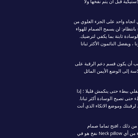
تيكية قبل أن يتم نفخها ولا
اتجاه واحد على الجزء العلوي من
انتظام: لن يسمح الصمام للهواء
وسادة ثابتة بما يكفي لترضيك.
 ، ويفضل النائمون الأكثر ثباتا
ب أن يكون قسم دعم الرقبة على
ة إلى الوضع الأيمن المائل
فلي ببطء حتى ينكمش قليلا ؛ إذا
حتى تصبح الوسادة أكثر ثباتا.
 لرقبتك وموضع الاتكاء الذي أنت
: بمجرد الانتهاء من ذلك ، افتح تماما صمام
الإفراج السريع السفلي الواضح. أسرع انكماش الهواء من أي Neck pillow نفخ هو في