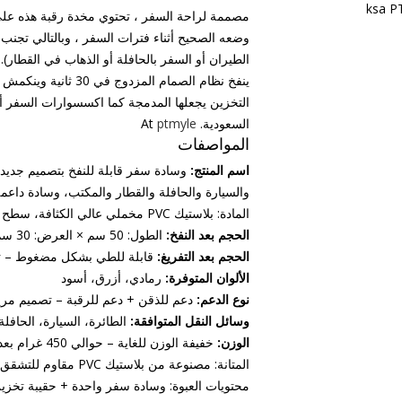
مصممة لراحة السفر ، تحتوي مخدة رقبة هذه عل
وضعه الصحيح أثناء فترات السفر ، وبالتالي تجنب 
الطيران أو السفر بالحافلة أو الذهاب في القطار).
التخزين يجعلها المدمجة كما اكسسوارات السفر أو 
السعودية. At
ptmyle
المواصفات
اسم المنتج:
وسادة سفر قابلة للنفخ بتصميم جديد،
والسيارة والحافلة والقطار والمكتب، وسادة داعمة 
المادة: بلاستيك PVC مخملي عالي الكثافة، سطح لطيف على البشرة
الحجم بعد النفخ:
الطول: 50 سم × العرض: 30 سم
الحجم بعد التفريغ:
قابلة للطي بشكل مضغوط – تن
الألوان المتوفرة:
رمادي، أزرق، أسود
نوع الدعم:
دعم للذقن + دعم للرقبة – تصميم مريح
وسائل النقل المتوافقة:
الطائرة، السيارة، الحافلة
الوزن:
خفيفة الوزن للغاية – حوالي 450 غرام بعد التفريغ
المتانة: مصنوعة من بلاستيك PVC مقاوم للتشقق والتسرب
محتويات العبوة: وسادة سفر واحدة + حقيبة تخزي