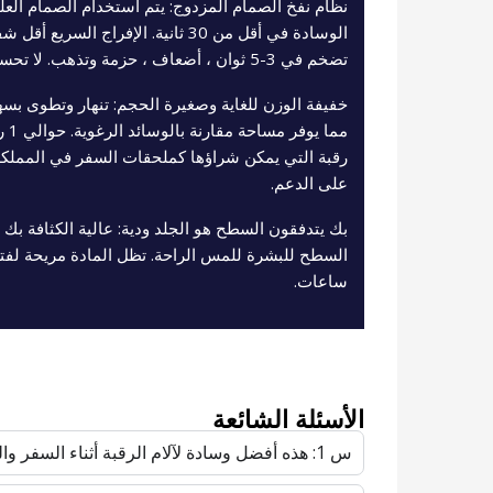
نظام نفخ الصمام المزدوج: يتم استخدام الصمام العل
الوسادة في أقل من 30 ثانية. الإفراج ا
تضخم في 3-5 ثوان ، أضعاف ، حزمة وتذهب. لا تحسس ، لا انكماش بطيء ، لا انتظار.
خفيفة الوزن للغاية وصغيرة الحجم: تنهار وتطوى بسه
مما
رقبة التي يمكن شراؤها كملحقات السفر في المملكة 
على الدعم.
بك يتدفقون السطح هو الجلد ودية: عالية الكثافة بك م
السطح للبشرة للمس الراحة. تظل المادة مريحة لفتر
ساعات.
الأسئلة الشائعة
س 1: هذه أفضل وسادة لآلام الرقبة أثناء السفر والرحلات الطويلة?