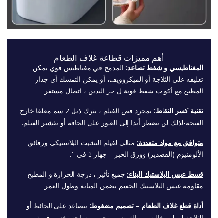
أهم مميزات قطاعة غلاف الطعام
المغناطيسي و شفط تصاعد:
المدمج في مغناطيس قوي يمكن
تعليقه على الثلاجة أو الميكروويف، أو يمكن التمسك أي جدار
المطبخ مع أكواب شفط قوية ل حر اليدين ، اتصال مستقر
تقنية كسر النقاط:
بمجرد قص الفيلم ، يترك ذيل 2 سم معلقا خارج
الفتحة-لذلك لن تضطر أبدا إلى العثور على الحافة أو تقشير الفيلم.
متوافق مع مواد متعددة:
مثالي لفيلم التشبث البلاستيكي ورقائق
الألومنيوم (القصدير) وورق الخبز – جهاز 3 في 1.
قسط عبس البلاستيك البناء:
جميع تأثير ، درجة الحرارة و المطبخ
مقاومة عبس البلاستيك الجسم يضمن المتانة وطول العمر
أداة قطع غلاف الطعام – تصميم مضغوط:
يتصاعد على الحائط أو
الثلاجة لتنظيم خالية من الفوضى وتحرير مساحة تخزين قيمة.