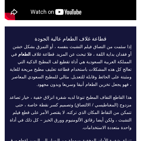
قطاعة غلاف الطعام عالية الجودة
إذا سئمت من التصاق فيلم التشبث بنفسه ، أو التمزق بشكل خشن
أو فقدان بداية اللفة ، فلا تبحث عن المزيد. قطاعة غلاف
الطعام
في
المملكة العربية السعودية هي أداة تقطيع لف المطبخ الذكية التي
تعالج كل هذه المشكلات باستخدام قطاعة تغليف مطبخ مريحة للغاية
ومثبتة على الحائط وقابلة للتعديل. مثالي للمطبخ السعودي المعاصر
، فهو يجعل تخزين الطعام أنيقا وسريعا وبدون مجهود.
هذا القاطع التفاف المطبخ تنوعا لديه شفرة انزلاق خفية ، خيار تصاعد
مزدوج (المغناطيسي / الالتصاق) وتصميم كسر نقطة خاصة ، حتى
تتمكن من التقاط المكان الذي تركته. لا يقتصر الأمر على قطع فيلم
التشبث ، ولكن أيضا رقائق الألومنيوم وورق الخبز – كل ذلك في أداة
واحدة متعددة الاستخدامات.
تنزلق شفرة الأمان المخفية بسهولة من اليسار إلى اليمين لقطع ورق