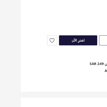
اشترِ الآن
SA
A