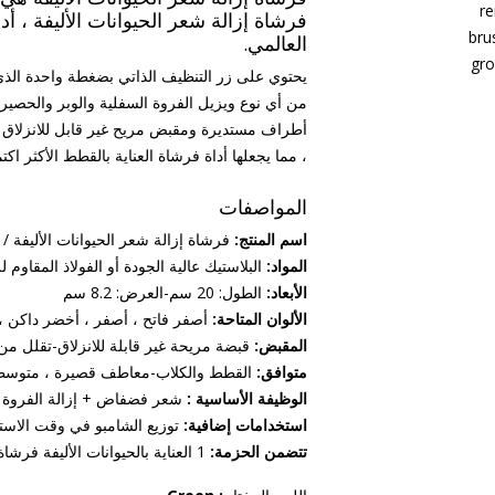
فرشاة إزالة شعر الحيوانات الأليفة ، أد
العالمي.
يحتوي على زر التنظيف الذاتي بضغطة واحدة الذ
من أي نوع ويزيل الفروة السفلية والوبر والحصير 
أطراف مستديرة ومقبض مريح غير قابل للانزلاق وه
، مما يجعلها أداة فرشاة العناية بالقطط الأكثر اكتم
المواصفات
اسم المنتج:
فرشاة إزالة شعر الحيوانات الأليفة / أ
المواد:
البلاستيك عالية الجودة أو الفولاذ المقاوم ل
الأبعاد:
الطول: 20 سم-العرض: 8.2 سم
الألوان المتاحة:
أصفر فاتح ، أصفر ، أخضر داكن ،
المقبض:
قبضة مريحة غير قابلة للانزلاق-تقلل من إ
متوافق:
القطط والكلاب-معاطف قصيرة ، متوسطة
الوظيفة الأساسية :
شعر فضفاض + إزالة الفروة ، إ
استخدامات إضافية:
توزيع الشامبو في وقت الاستحمام 
تتضمن الحزمة:
1 العناية بالحيوانات الأليفة فرشاة