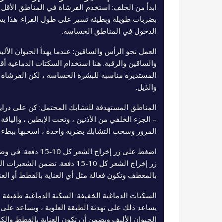
ابدأ من الخلف: استخدم الفرشاة في المناطق الأقل 
بضربات طويلة وبطيئة تسير على طول الفراء. هذا ي
الدخول في المناطق الحساسة.
العمل نحو الرأس والساقين: عندما يهدأ الحيوان الأل
والساقين والرقبة. هنا استخدام السكتات الدماغية أق
المستديرة مناسبة للبشرة الحساسة ، لكن الفرشاة ب
والذيل.
المناطق المستهدفة للتشابك المحتمل: كن على دراية
– الجزء الخلفي من الأذنين ، وتحت الإبطين ، والياقة 
المرور وسحب التشابك بضربة واحدة ، اسحبها ببطء 
اضغط على زر إخراج الشع
زر إخراج الشعر كل 10-15 دفعة. تضمن
بالمعطف وتكون فعالة مثل أي العناية بالقطط أو العنا
السكتات الدماغية الخفيفة: السكتة الدماغية طفيفة ا
يساعد ذلك على تهدئة الطبقة العلوية ، ويساعد على 
الحيوان الأليف ويضمن أن تكون العناية بالقطط والك