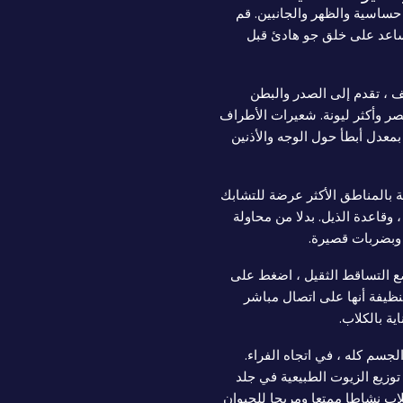
حساسية والظهر والجانبين. قم
ساعد على خلق جو هادئ قبل
يف ، تقدم إلى الصدر والبطن
صر وأكثر ليونة. شعيرات الأطراف
معدل أبطأ حول الوجه والأذنين
 بالمناطق الأكثر عرضة للتشابك
، وقاعدة الذيل. بدلا من محاولة
وبضربات قصيرة.
ر كل 10-15 دفعة: في وضع التساقط الثقيل ، اضغط على
 الشعيرات النظيفة أنها على اتصال مباشر
ية بالكلاب.
لجسم كله ، في اتجاه الفراء.
توزيع الزيوت الطبيعية في جلد
لاب نشاطا ممتعا ومريحا للحيوان