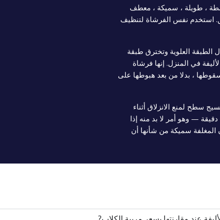
طة ، طويلة ، سميكة ، معطف
ق. استخدم نفس الفرشاة لتنظيف
 الطبقة العلوية وتخترق طبقة
أليفة في المنزل. إنها فرشاة
سقوطها ، بدلا من بعد هبوطها على
يج سطح لمنع الانزلاق أثناء
التعامل مع الكائن. من السهل أن العريس في 10-30 دقيقة — وهو أمر لا بد منه إذا
ن المغلفة سميكة من شأنها أن