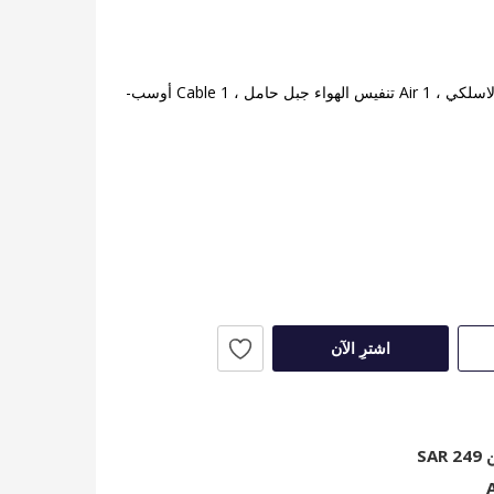
تتضمن الحزمة: 1 Charger ماج-تهمة برو شاحن لاسلكي ، 1 Air تنفيس الهواء جبل حامل ، 1 Cable أوسب-
اشترِ الآن
S