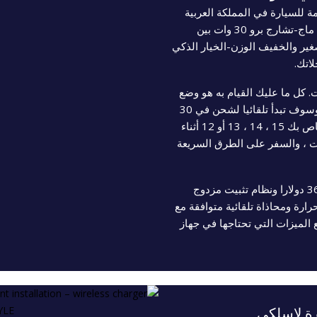
ة للسيارة في المملكة العربية
السعودية? يجمع شاحن سيارة لاسلكي المغناطيسي ماج-تشارج برو 30 وات بين
ير والخفيف الوزن-الخيار الذكي
اتك.
. كل ما عليك القيام به هو وضع
اي فون الخاص بك في المجال المغناطيسي القوي وسوف تبدأ تلقائيا لشحن في 30
واط – توفير الطاقة التي تحتاجها لشحن اي فون الخاص بك 15 ، 14 ، 13 أو 12 أثناء
ات ، والسفر على الطرق السريعة
يتميز بشحن لاسلكي سريع بقدرة 30 وات ودوران 360 دولارا ونظام تثبيت مزدوج
ارة ومحاذاة تلقائية متوافقة مع
الميزات التي تحتاجها في جهاز
ة لاسلكي