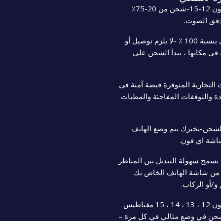
يوفر أسرع شحن لاسلكي للآيفون 12-15-شحن من 20-75٪
شحن مغناطيسي إضافي بنسبة 100 ٪ -لا يلزم توصيل أو
في مكانها ، يبدأ الشحن على
التجارية المتوفرة قبضة آمنة في
دة والتوقفات المفاجئة والمطبات
لشحن-يخبرك يتم وضع الهاتف
اشة اي فون.
يسمح سهولة التبديل بين المناظر
 من شاشة الهاتف الخاص بك
و/أو الركاب.
متوافق مع ايفون 12 ، 13 ، 14 ، 15 مغناطيس
لشحن في وضع مثالي في كل مرة –