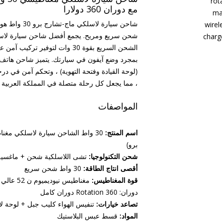
مع دوران 360 دولارا
شاحن سيارة ل
شحن سريع ومريح. يجمع أفضل شاحن سيارة لاسل
الشحن السريع بقوة 30 وات لتوف
(لوحة القيادة وفتحة التهوية) ، وتحكم آمن في د
، مما يجعل كل رحلة متصلة في المملكة العربية الس
المواصفات
اسم المنتج:
30 واط الشاحن سيارة لاسلكي مغ
برو)
شحن التكنولوجيا:
تشى اللاسلكية شحن + ماغسيف 
أقصى انتاج الطاقة:
30 واط شحن سريع
قوة المغناطيس:
مغناطيس نيوديميوم ن 52 عالي القوة
دوران: 360 Rotation دوران كامل
تصاعد خيارات:
تنفيس الهواء كليب جبل + لوحة 
المواد:
قسط عبس البلاستيك