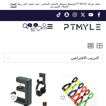
تعمل شركة PTMYLE كوسيط مستقل للشحن المباشر، حيث تعمل على ربط
إفصاح
العملاء بالموردين.
المعلن
Sign in or create account
Phone Number / Email
0
0
Continue
Or Login Using
الترتيب الافتراضي