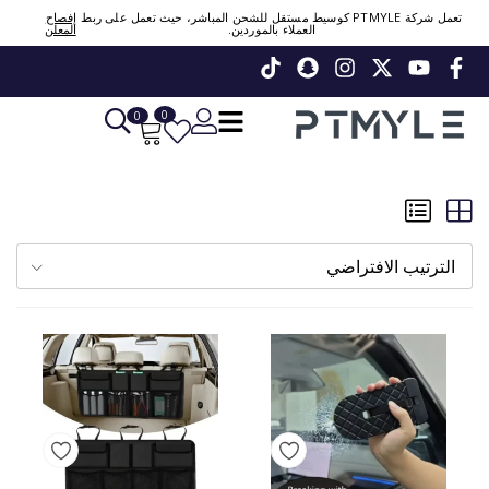
تعمل شركة PTMYLE كوسيط مستقل للشحن المباشر، حيث تعمل على ربط
إفصاح
العملاء بالموردين.
المعلن
Sign in or create account
Phone Number / Email
0
0
Continue
Or Login Using
الترتيب الافتراضي