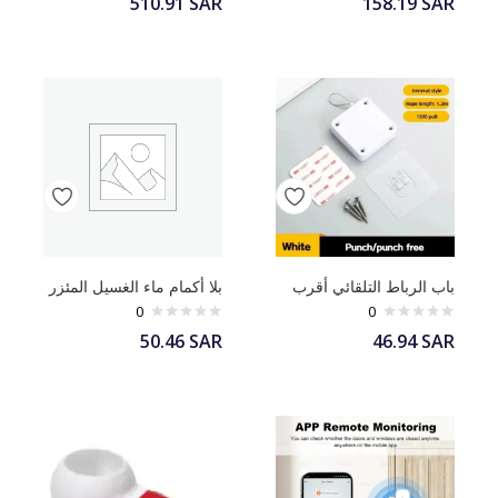
510.91
SAR
158.19
SAR
باب الرباط التلقائي أقرب
بلا أكمام ماء الغسيل المئزر
0
0
50.46
SAR
46.94
SAR