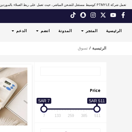
تعمل شركة PTMYLE كوسيط مستقل للشحن المباشر، حيث تعمل على ربط العملاء بالموردين.
الرئيسية
المتجر
المدونة
انضم
الدعم
الرئيسية
تسوق
Price
7 SAR
511 SAR
7
133
259
385
511