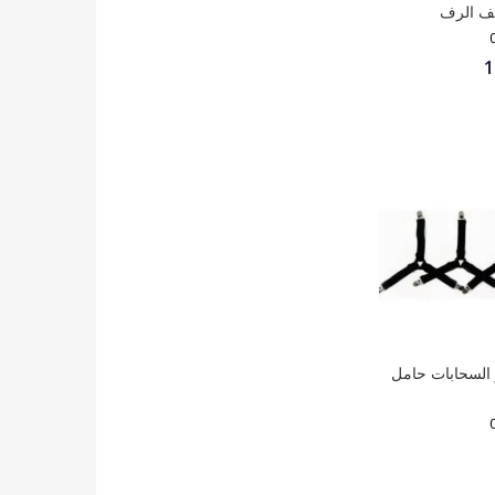
يف الرف
1
 السحابات حامل