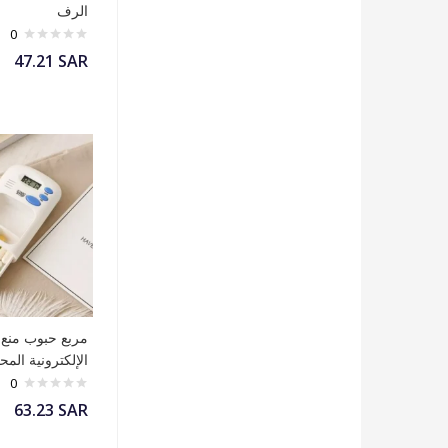
الرف
0
47.21
SAR
مربع حبوب منع 
الإلكترونية المح
0
63.23
SAR