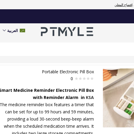
إفصاح المعلن
العربية
Portable Electronic Pill Box
0
Smart Medicine Reminder Electronic Pill Box
with Reminder Alarm in
KSA
The medicine reminder box features a timer that
can be set for up to 99 hours and 59 minutes,
providing a loud 30-second beep-beep alarm
when the scheduled medication time arrives. It
includes two large storage compartments.