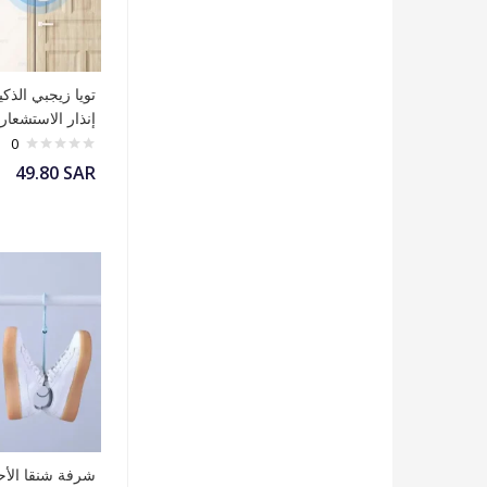
تويا زيجبي الذكي
إنذار الاستشعار
0
49.80
SAR
شرفة شنقا الأح